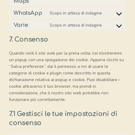
Consent
Maps
complianz
to
WhatsApp
Scopo in attesa di indagine
service
Consent
google-
to
Varie
Scopo in attesa di indagine
maps
Consent
service
to
whatsapp
7. Consenso
service
varie
Quando visiti il sito web per la prima volta, noi mostreremo
un popup con una spiegazione dei cookie. Appena clicchi su
“Salva preferenze”, dai il permesso a noi di usare le
categorie di cookie e plugin come descritto in questa
dichiarazione relativa ai popup e cookie. Puoi disabilitare i
cookie attraverso il tuo browser, ma prendi in
considerazione, che il nostro sito web potrebbe non
funzionare più correttamente.
7.1 Gestisci le tue impostazioni di
consenso