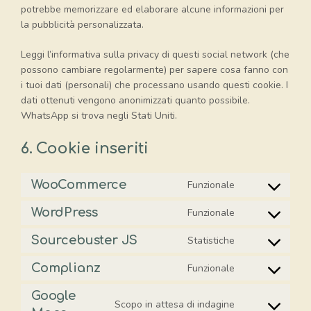
potrebbe memorizzare ed elaborare alcune informazioni per
la pubblicità personalizzata.
Leggi l’informativa sulla privacy di questi social network (che
possono cambiare regolarmente) per sapere cosa fanno con
i tuoi dati (personali) che processano usando questi cookie. I
dati ottenuti vengono anonimizzati quanto possibile.
WhatsApp si trova negli Stati Uniti.
6. Cookie inseriti
WooCommerce
Funzionale
Consent
to
WordPress
Funzionale
Consent
service
to
woocommerce
Sourcebuster JS
Statistiche
Consent
service
to
wordpress
Complianz
Funzionale
Consent
service
to
sourcebuster-
Google
Scopo in attesa di indagine
service
js