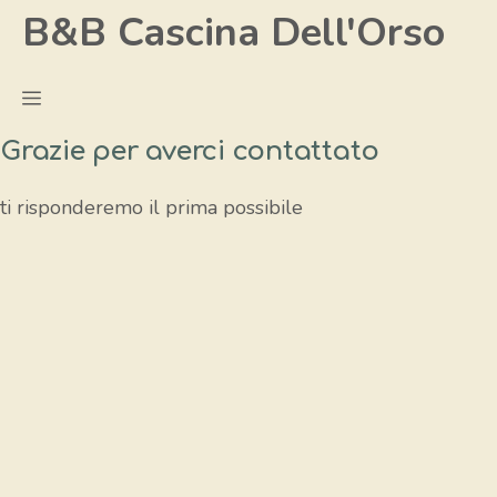
Vai
B&B Cascina Dell'Orso
al
contenuto
Menu
Grazie per averci contattato
ti risponderemo il prima possibile